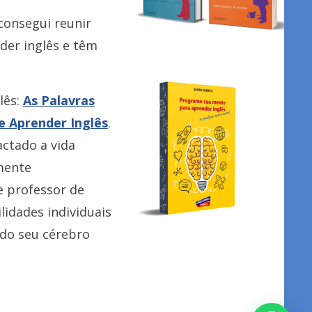
 consegui reunir
der inglês e têm
lês:
As Palavras
e Aprender Inglês
.
ctado a vida
mente
e professor de
lidades individuais
ndo seu cérebro