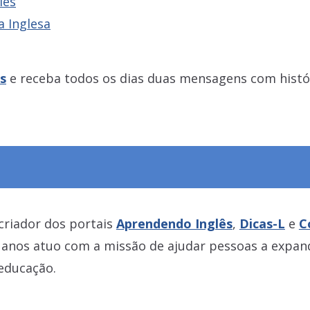
lês
a Inglesa
s
e receba todos os dias duas mensagens com hist
criador dos portais
Aprendendo Inglês
,
Dicas-L
e
C
0 anos atuo com a missão de ajudar pessoas a expa
 educação.