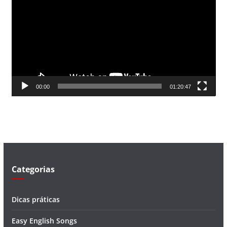
c
a
d
o
r
d
00:00
01:20:47
e
v
í
d
e
o
Categorias
Dicas práticas
Easy English Songs