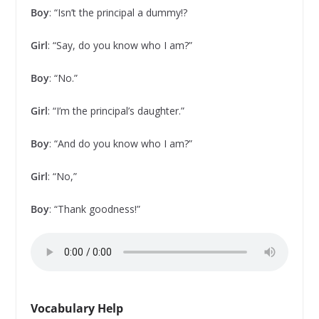
Boy
: “Isn’t the principal a dummy!?
Girl
: “Say, do you know who I am?”
Boy
: “No.”
Girl
: “I’m the principal’s daughter.”
Boy
: “And do you know who I am?”
Girl
: “No,”
Boy
: “Thank goodness!”
Vocabulary Help