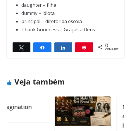
daughter – filha
dummy – idiota
principal – diretor da escola
Thank Goodness – Graças a Deus
0
Twittar
Compartilhar
Compartilhar
Pin
← Previous
Next →
COMPART.
Guessing game
You can go home
Veja também
ination
May yo
enoug
happin