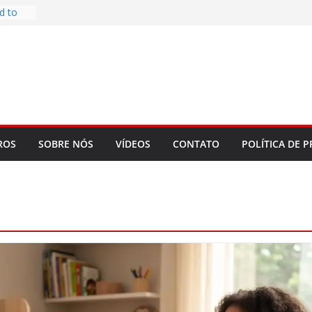
d to
ys
bookLM
ning
 make
t Rose
re
ROS
SOBRE NÓS
VÍDEOS
CONTATO
POLÍTICA DE P