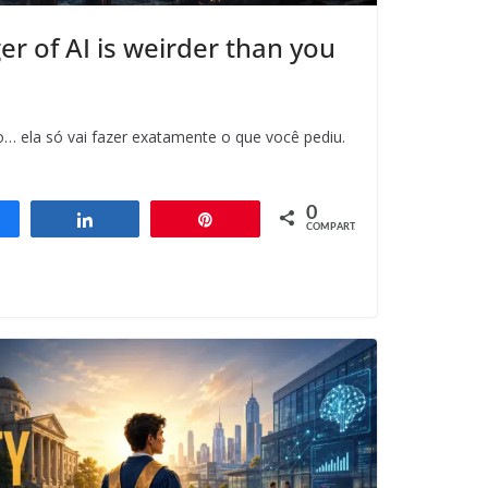
r of AI is weirder than you
… ela só vai fazer exatamente o que você pediu.
0
ompartilhar
Compartilhar
Pin
COMPART.