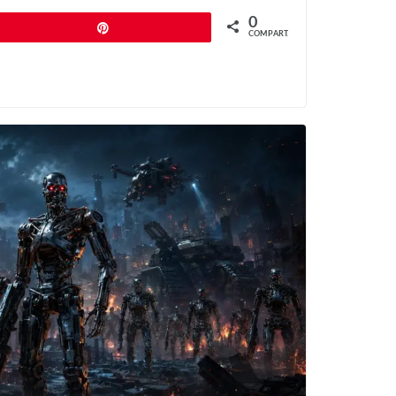
0
Pin
COMPART.