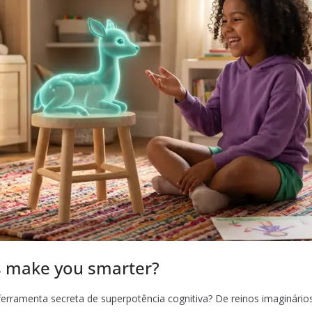
s make you smarter?
a ferramenta secreta de superpotência cognitiva? De reinos imaginário