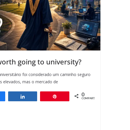
l worth going to university?
niversitário foi considerado um caminho seguro
os elevados, mas o mercado de
0
ompartilhar
Compartilhar
Pin
COMPART.