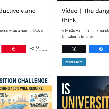
ductively and
Vídeo | The dange
think
mento virou a norma. Mas e
A IA não vai dominar o mundo
De sabores bizarros de
0
artilhar
Pin
Twittar
C
COMPART.
Read More