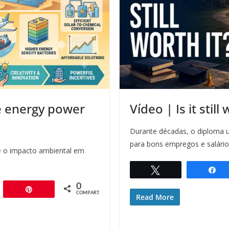
e energy power
Vídeo | Is it stil
Durante décadas, o diploma u
para bons empregos e salári
e o impacto ambiental em
Twittar
C
0
artilhar
Pin
COMPART.
Read More