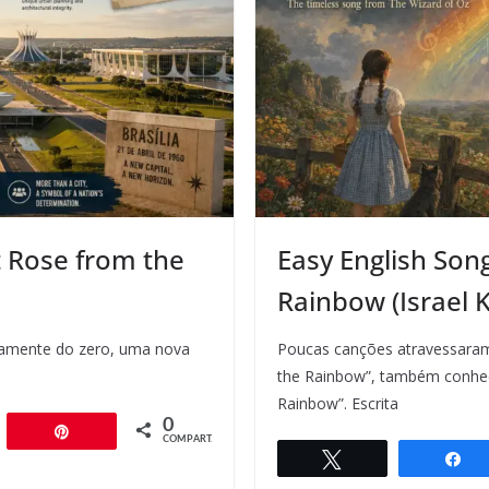
at Rose from the
Easy English So
Rainbow (Israel
icamente do zero, uma nova
Poucas canções atravessara
the Rainbow”, também conhe
Rainbow”. Escrita
0
artilhar
Pin
COMPART.
Twittar
C