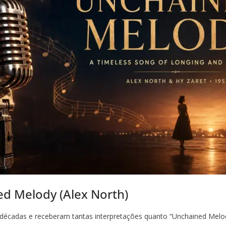
ed Melody (Alex North)
décadas e receberam tantas interpretações quanto “Unchained Melo