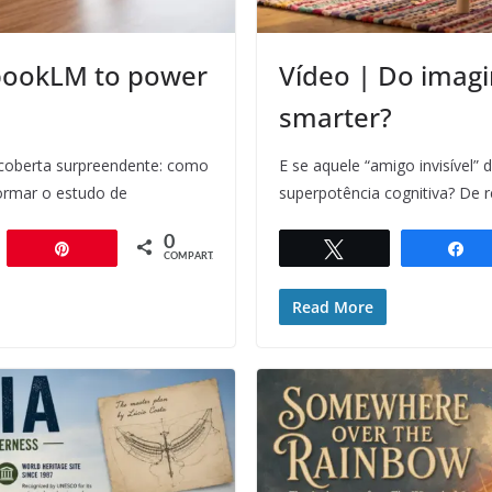
ebookLM to power
Vídeo | Do imagi
smarter?
coberta surpreendente: como
E se aquele “amigo invisível”
ormar o estudo de
superpotência cognitiva? De r
0
artilhar
Pin
Twittar
C
COMPART.
Read More