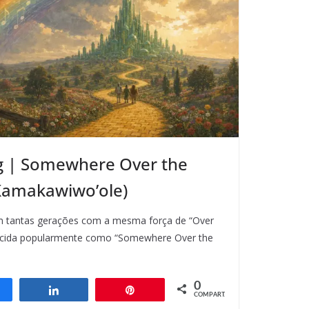
ng | Somewhere Over the
 Kamakawiwo’ole)
m tantas gerações com a mesma força de “Over
cida popularmente como “Somewhere Over the
0
ompartilhar
Compartilhar
Pin
COMPART.