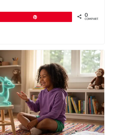
0
Pin
COMPART.