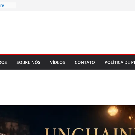
re
d
bookLM
ning
 make
t Rose
ROS
SOBRE NÓS
VÍDEOS
CONTATO
POLÍTICA DE P