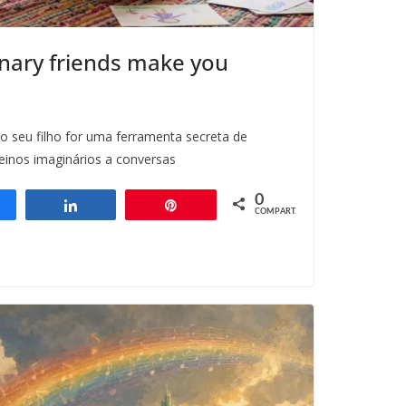
nary friends make you
 do seu filho for uma ferramenta secreta de
einos imaginários a conversas
0
ompartilhar
Compartilhar
Pin
COMPART.