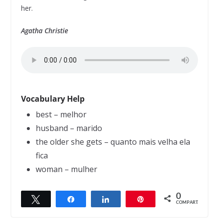
her.
Agatha Christie
Vocabulary Help
best – melhor
husband – marido
the older she gets – quanto mais velha ela
fica
woman – mulher
0
Twittar
Compartilhar
Compartilhar
Pin
← Previous
Next →
COMPART.
The nymphomaniac
Self-defense