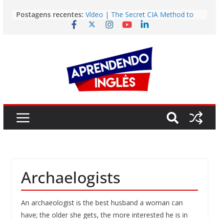
Pular
Postagens recentes:
Vídeo | The Secret CIA Method to
para
Learn Any Language in 11 Days
o
Vídeo | How I m using NotebookLM
to power up my language learning
conteúdo
Vídeo | Do imaginary friends make
you smarter?
Story | Brasília: The City That Rose
from the Wilderness
Easy English Song | Somewhere
Over the Rainbow (Israel
Kamakawiwo’ole)
Archaelogists
An archaeologist is the best husband a woman can
have; the older she gets, the more interested he is in