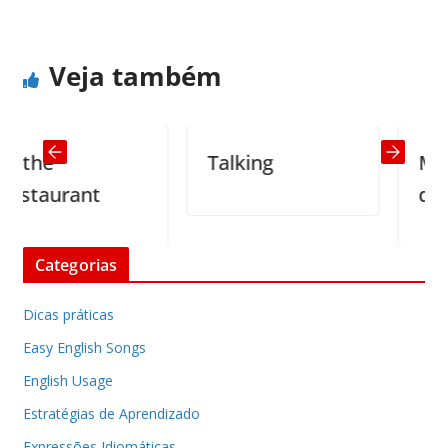
Veja também
the
Talking
My gol
taurant
died
Categorias
Dicas práticas
Easy English Songs
English Usage
Estratégias de Aprendizado
Expressões Idiomáticas