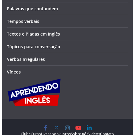
Palavras que confundem
Tempos verbais
Textos e Piadas em Inglês
Tópicos para conversação
Verbos Irregulares
Vídeos
Clube
Curso
Lives
ebook
Livros
Sobre nós
Vídeos
Contato