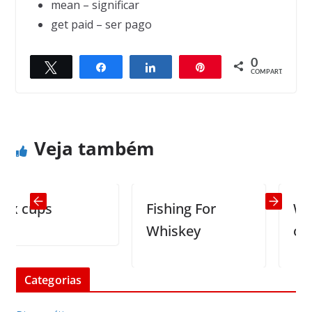
mean – significar
get paid – ser pago
0
Twittar
Compartilhar
Compartilhar
Pin
← Previous
Next →
COMPART.
Daddy, where’s Mommy?
Customer service in action…
Veja também
 cups
Fishing For
Why w
Whiskey
our kid
Categorias