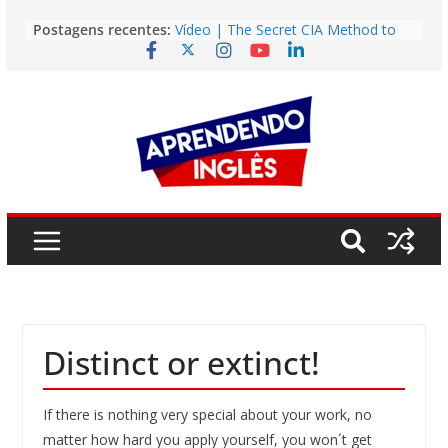
Pular
Postagens recentes:
Vídeo | The Secret CIA Method to
para
Learn Any Language in 11 Days
o
Vídeo | How I m using NotebookLM
to power up my language learning
conteúdo
Vídeo | Do imaginary friends make
you smarter?
Story | Brasília: The City That Rose
from the Wilderness
Easy English Song | Somewhere
Over the Rainbow (Israel
Kamakawiwo’ole)
Distinct or extinct!
If there is nothing very special about your work, no
matter how hard you apply yourself, you won´t get