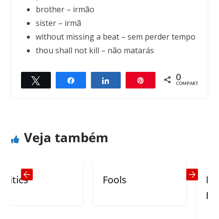
brother – irmão
sister – irmã
without missing a beat – sem perder tempo
thou shall not kill – não matarás
0
Twittar
Compartilhar
Compartilhar
Pin
← Previous
Next →
COMPART.
Swapping horses
Successful Business
Veja também
tics
Fools
New 
Resol