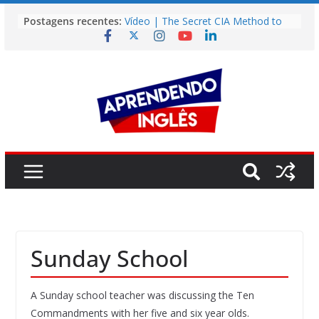
Pular
Postagens recentes:
Vídeo | The Secret CIA Method to
para
Learn Any Language in 11 Days
o
Vídeo | How I m using NotebookLM
to power up my language learning
conteúdo
Vídeo | Do imaginary friends make
you smarter?
Story | Brasília: The City That Rose
from the Wilderness
Easy English Song | Somewhere
Over the Rainbow (Israel
Kamakawiwo’ole)
Sunday School
A Sunday school teacher was discussing the Ten
Commandments with her five and six year olds.