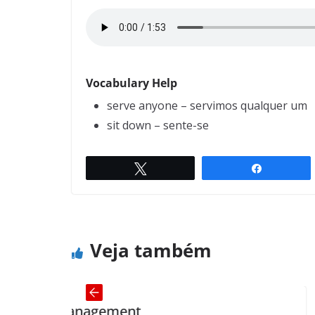
Vocabulary Help
serve anyone – servimos qualquer um
sit down – sente-se
Twittar
Compartil
Courage
← Previous
Veja também
nagement
Normal 