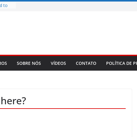
d to
ys
bookLM
ning
 make
t Rose
re
ROS
SOBRE NÓS
VÍDEOS
CONTATO
POLÍTICA DE P
 here?