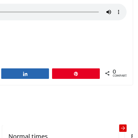
0
har
Compartilhar
Pin
COMPART.
Dad is going to buy us a dog!
Next →
times
Best Way to L