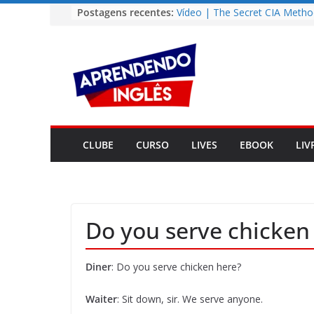
Pular
Postagens recentes:
Vídeo | The Secret CIA Metho
Learn Any Language in 11 Da
para
Vídeo | How I m using Note
o
to power up my language lear
conteúdo
Vídeo | Do imaginary friends
you smarter?
Story | Brasília: The City Tha
from the Wilderness
Easy English Song | Somewhe
Over the Rainbow (Israel
CLUBE
CURSO
LIVES
EBOOK
LIV
Kamakawiwo’ole)
Do you serve chicken
Diner
: Do you serve chicken here?
Waiter
: Sit down, sir. We serve anyone.