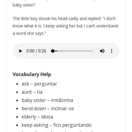
baby sister?
The little boy shook his head sadly and replied: “I don’t
know what it is. I keep asking her but I can’t understand
a word she says.”
Vocabulary Help
ask – perguntar
aunt – tia
baby sister – irmãzinha
bend down – inclinar-se
elderly – idosa
keep asking – fico perguntando