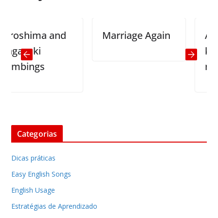
oshima and
Marriage Again
A good
asaki
keep y
bings
mouth
Categorias
Dicas práticas
Easy English Songs
English Usage
Estratégias de Aprendizado