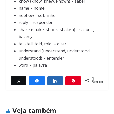
know (know, knew, known) – saber
name – nome
nephew – sobrinho
reply – responder
shake (shake, shook, shaken) – sacudir,
balançar
tell (tell, told, told) – dizer
understand (understand, understood,
understood) – entender
word – palavra
0
Twittar
Compartilhar
Compartilhar
Pin
← Previous
Next →
COMPART.
Why are you crying?
TV weatherman
Veja também