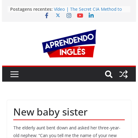
Pular
Postagens recentes:
Vídeo | The Secret CIA Method to
para
Learn Any Language in 11 Days
o
Vídeo | How I m using NotebookLM
to power up my language learning
conteúdo
Vídeo | Do imaginary friends make
you smarter?
Story | Brasília: The City That Rose
from the Wilderness
Easy English Song | Somewhere
Over the Rainbow (Israel
Kamakawiwo’ole)
New baby sister
The elderly aunt bent down and asked her three-year-
old nephew: “Can you tell me the name of your new