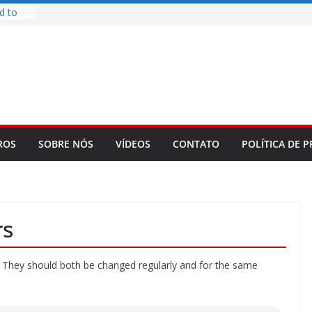
d to
ys
bookLM
ning
 make
t Rose
re
ROS
SOBRE NÓS
VÍDEOS
CONTATO
POLÍTICA DE P
rs
. They should both be changed regularly and for the same