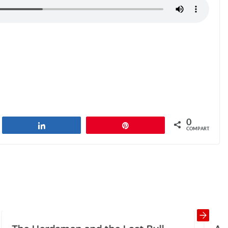
0
har
Compartilhar
Pin
COMPART.
Two Guys in a Supermarket
Next →