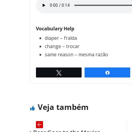
Vocabulary Help
diaper – fralda
change – trocar
same reason – mesma razão
Twittar
Compartil
Poverty
← Previous
Veja também