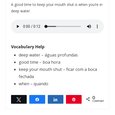
A good time to keep your mouth shut is when you’re in
deep water.
Vocabulary Help
deep water – águas profundas
good time – boa hora
keep your mouth shut – ficar com a boca
fechada
when – quando
0
Twittar
Compartilhar
Compartilhar
Pin
← Previous
Next →
COMPART.
Married men should forget their mistakes
Government support