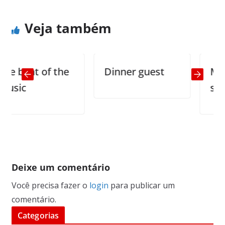
Veja também
beat of the
Dinner guest
My Fat
ic
stand 
Deixe um comentário
Você precisa fazer o
login
para publicar um
comentário.
Categorias