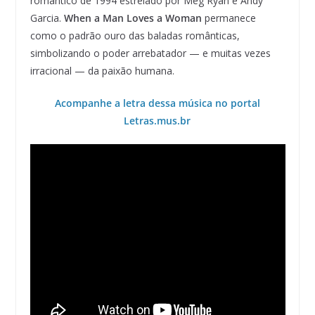
romântico de 1994 estrelado por Meg Ryan e Andy
Garcia.
When a Man Loves a Woman
permanece
como o padrão ouro das baladas românticas,
simbolizando o poder arrebatador — e muitas vezes
irracional — da paixão humana.
Acompanhe a letra dessa música no portal
Letras.mus.br