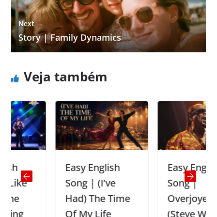
Next →
Story | Family Dynamics
Veja também
Easy English
Easy English
e
Song | (I’ve
Song |
Had) The Time
Overjoyed
Of My Life
(Steve Wonder)