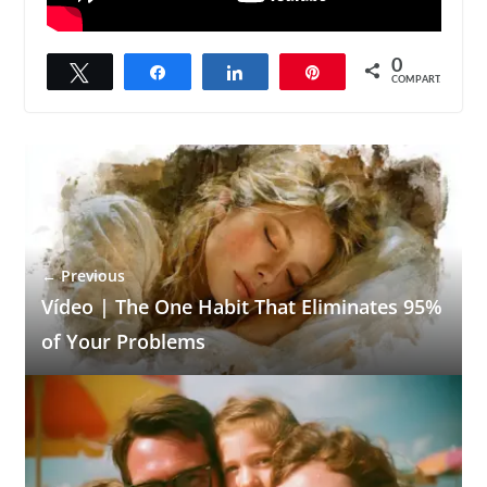
0
Twittar
Compartilhar
Compartilhar
Pin
COMPART.
← Previous
Vídeo | The One Habit That Eliminates 95%
of Your Problems