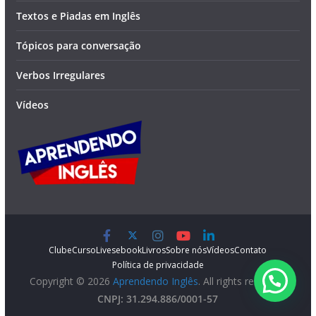
Textos e Piadas em Inglês
Tópicos para conversação
Verbos Irregulares
Vídeos
Clube
Curso
Lives
ebook
Livros
Sobre nós
Vídeos
Contato
Política de privacidade
Copyright © 2026
Aprendendo Inglês
. All rights reserved.
CNPJ: 31.294.886/0001-57