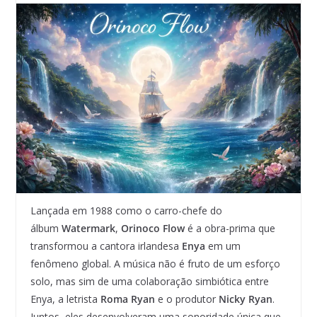
Lançada em 1988 como o carro-chefe do
álbum
Watermark
,
Orinoco Flow
é a obra-prima que
transformou a cantora irlandesa
Enya
em um
fenômeno global. A música não é fruto de um esforço
solo, mas sim de uma colaboração simbiótica entre
Enya, a letrista
Roma Ryan
e o produtor
Nicky Ryan
.
Juntos, eles desenvolveram uma sonoridade única que