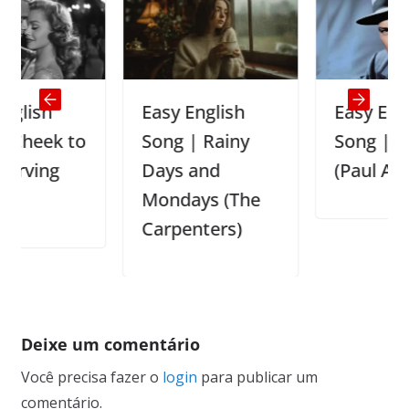
Easy English
Easy English
k to
Song | Rainy
Song | My Way
g
Days and
(Paul Anka)
Mondays (The
Carpenters)
Deixe um comentário
Você precisa fazer o
login
para publicar um
comentário.