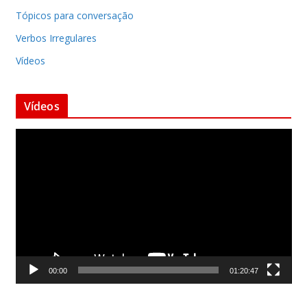
Tópicos para conversação
Verbos Irregulares
Vídeos
Vídeos
T
o
c
a
d
o
r
d
00:00
01:20:47
e
v