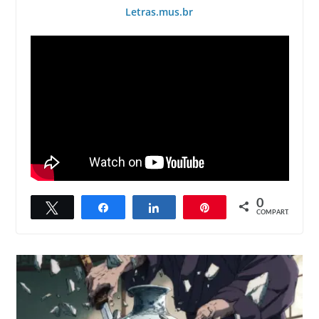
Letras.mus.br
0
Twittar
Compartilhar
Compartilhar
Pin
COMPART.