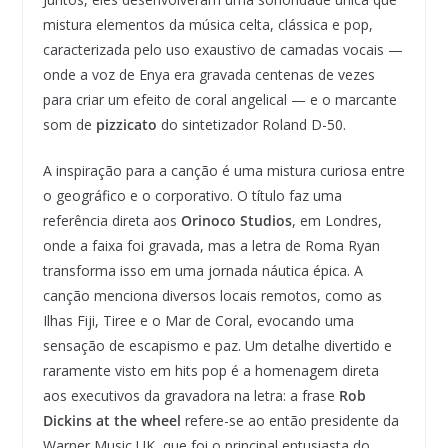
mistura elementos da música celta, clássica e pop,
caracterizada pelo uso exaustivo de camadas vocais —
onde a voz de Enya era gravada centenas de vezes
para criar um efeito de coral angelical — e o marcante
som de
pizzicato
do sintetizador Roland D-50.
A inspiração para a canção é uma mistura curiosa entre
o geográfico e o corporativo. O título faz uma
referência direta aos
Orinoco Studios
, em Londres,
onde a faixa foi gravada, mas a letra de Roma Ryan
transforma isso em uma jornada náutica épica. A
canção menciona diversos locais remotos, como as
Ilhas Fiji, Tiree e o Mar de Coral, evocando uma
sensação de escapismo e paz. Um detalhe divertido e
raramente visto em hits pop é a homenagem direta
aos executivos da gravadora na letra: a frase
Rob
Dickins at the wheel
refere-se ao então presidente da
Warner Music UK, que foi o principal entusiasta do