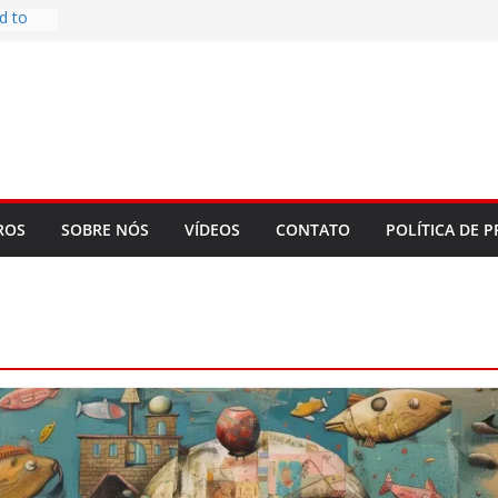
d to
ys
bookLM
ning
 make
t Rose
re
ROS
SOBRE NÓS
VÍDEOS
CONTATO
POLÍTICA DE P