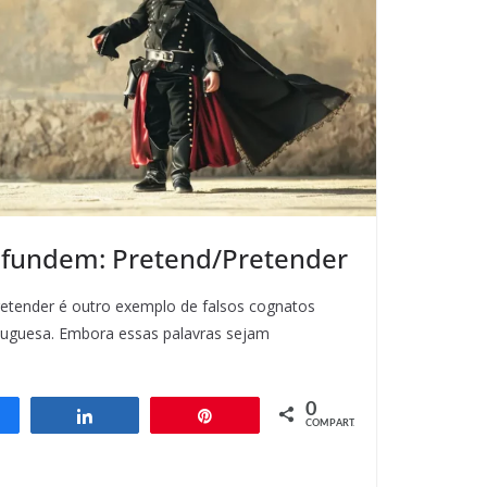
nfundem: Pretend/Pretender
pretender é outro exemplo de falsos cognatos
ortuguesa. Embora essas palavras sejam
0
ompartilhar
Compartilhar
Pin
COMPART.