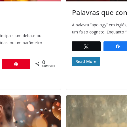
Palavras que co
A palavra “apology” em inglê
um falso cognato. Enquanto 
rincipais: um debate ou
árias; ou um parâmetro
Twittar
C
Read More
0
artilhar
Pin
COMPART.