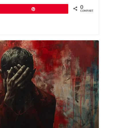
0
Pin
COMPART.