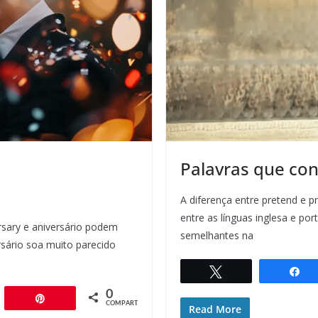
Palavras que co
A diferença entre pretend e 
entre as línguas inglesa e p
rsary e aniversário podem
semelhantes na
ersário soa muito parecido
Twittar
C
0
artilhar
Pin
COMPART.
Read More