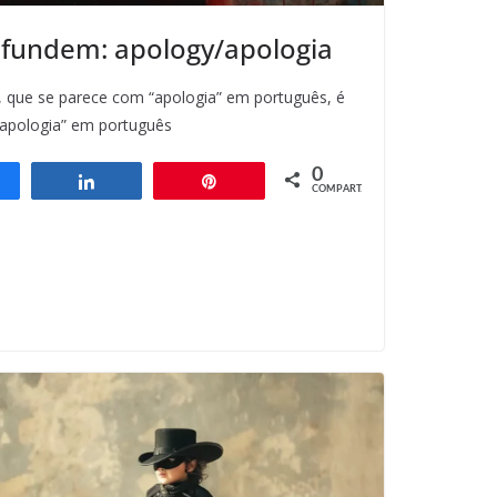
nfundem: apology/apologia
s, que se parece com “apologia” em português, é
“apologia” em português
0
ompartilhar
Compartilhar
Pin
COMPART.