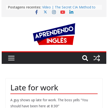
Pular
Postagens recentes:
Vídeo | The Secret CIA Method to
para
Learn Any Language in 11 Days
o
Vídeo | How I m using NotebookLM
to power up my language learning
conteúdo
Vídeo | Do imaginary friends make
you smarter?
Story | Brasília: The City That Rose
from the Wilderness
Easy English Song | Somewhere
Over the Rainbow (Israel
Kamakawiwo’ole)
Late for work
A guy shows up late for work. The boss yells “You
should have been here at 8:30!”