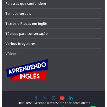
Palavras que confundem
Tempos verbais
Textos e Piadas em Inglês
Tópicos para conversação
Verbos Irregulares
Vídeos
Clube
Curso
Lives
ebook
Livros
Sobre nós
Vídeos
Contato