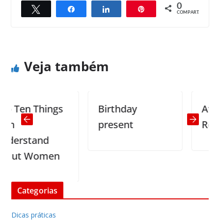
0
Twittar
Compartilhar
Compartilhar
Pin
← Previous
Next →
COMPART.
Where is your family?
House cleaning
Veja também
Ten Things
Birthday
At the
present
Restau
rstand
ut Women
Categorias
Dicas práticas