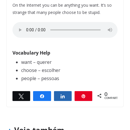
On the Internet you can be anything you want. It’s so
strange that many people choose to be stupid.
Vocabulary Help
want – querer
choose – escolher
people – pessoas
0
Twittar
Compartilhar
Compartilhar
Pin
← Previous
Next →
COMPART.
Money cannot buy happiness
The long and short answer