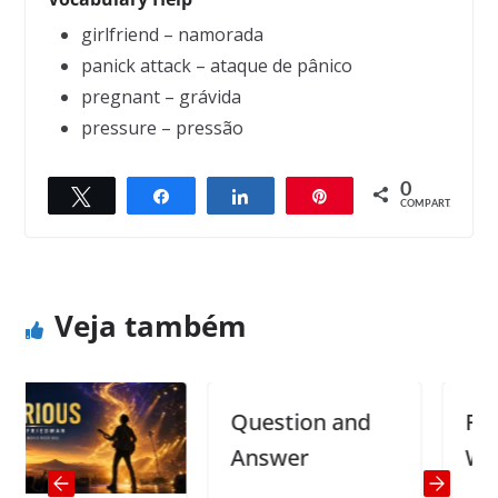
girlfriend – namorada
panick attack – ataque de pânico
pregnant – grávida
pressure – pressão
0
Twittar
Compartilhar
Compartilhar
Pin
← Previous
Next →
COMPART.
I keep on forgetting things
I never make way for fools!
Veja também
Question and
Fishin
Answer
Whisk