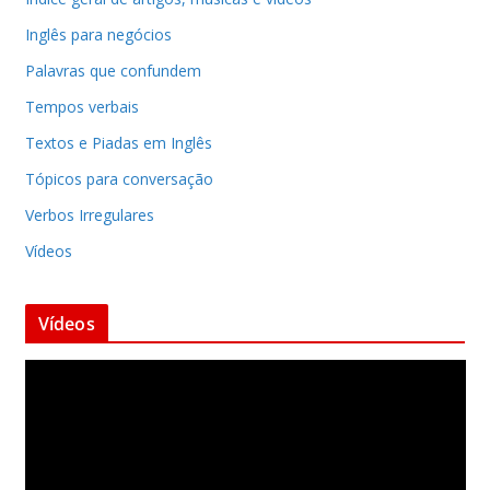
Inglês para negócios
Palavras que confundem
Tempos verbais
Textos e Piadas em Inglês
Tópicos para conversação
Verbos Irregulares
Vídeos
Vídeos
T
o
c
a
d