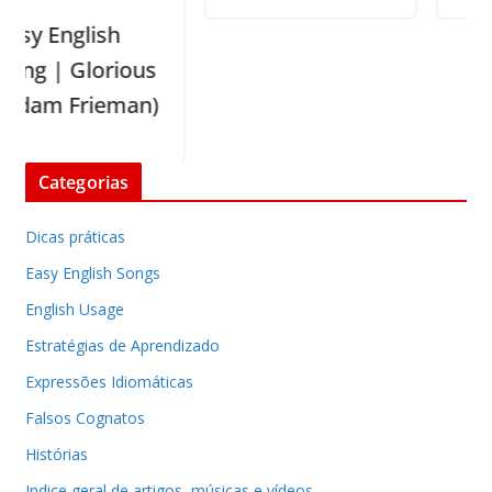
y English
g | Glorious
am Frieman)
Categorias
Dicas práticas
Easy English Songs
English Usage
Estratégias de Aprendizado
Expressões Idiomáticas
Falsos Cognatos
Histórias
Indice geral de artigos, músicas e vídeos