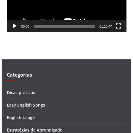
o
r
d
00:00
01:20:47
e
v
í
d
e
o
Categorias
Dicas práticas
Easy English Songs
English Usage
Estratégias de Aprendizado