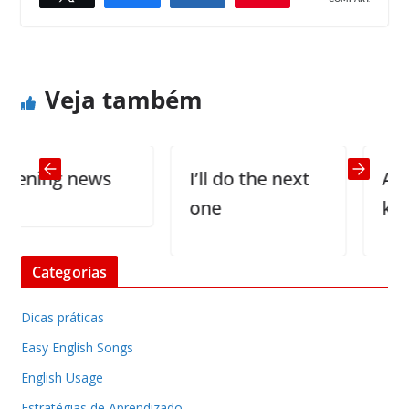
Little Johnny kissed me on my lips
Do you say prayers before eating?
Veja também
ning news
I’ll do the next
At the
one
kinder
Categorias
Dicas práticas
Easy English Songs
English Usage
Estratégias de Aprendizado