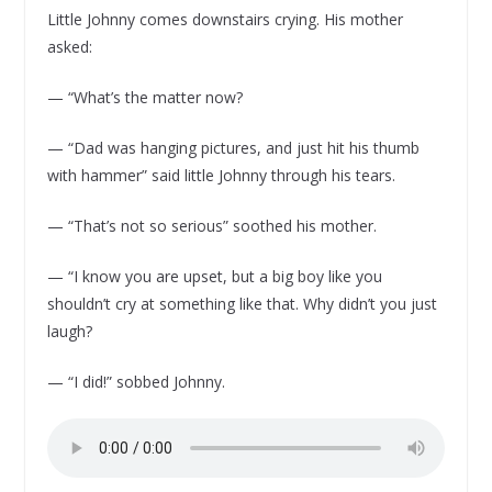
Little Johnny comes downstairs crying. His mother
asked:
— “What’s the matter now?
— “Dad was hanging pictures, and just hit his thumb
with hammer” said little Johnny through his tears.
— “That’s not so serious” soothed his mother.
— “I know you are upset, but a big boy like you
shouldn’t cry at something like that. Why didn’t you just
laugh?
— “I did!” sobbed Johnny.