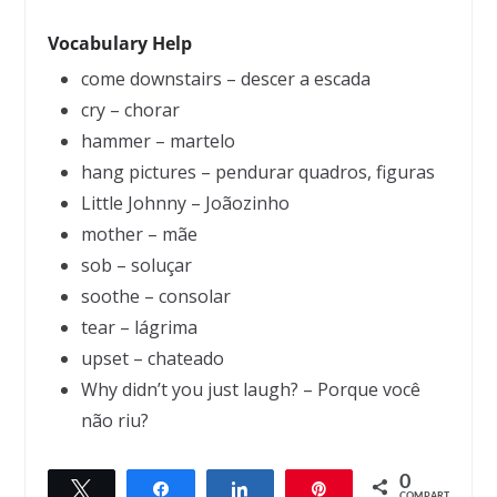
Vocabulary Help
come downstairs – descer a escada
cry – chorar
hammer – martelo
hang pictures – pendurar quadros, figuras
Little Johnny – Joãozinho
mother – mãe
sob – soluçar
soothe – consolar
tear – lágrima
upset – chateado
Why didn’t you just laugh? – Porque você
não riu?
0
Twittar
Compartilhar
Compartilhar
Pin
← Previous
Next →
COMPART.