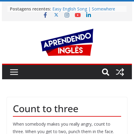
Pular
Postagens recentes:
Easy English Song | Somewhere
para
Over the Rainbow (Israel
o
Kamakawiwo’ole)
Easy English Song | Unchained
conteúdo
Melody (Alex North)
Vídeo | How I m using NotebookLM
to power up my language learning
Vídeo | Do imaginary friends make
you smarter?
Story | Brasília: The City That Rose
from the Wilderness
Count to three
When somebody makes you really angry, count to
three. When you get to two, punch them in the face.