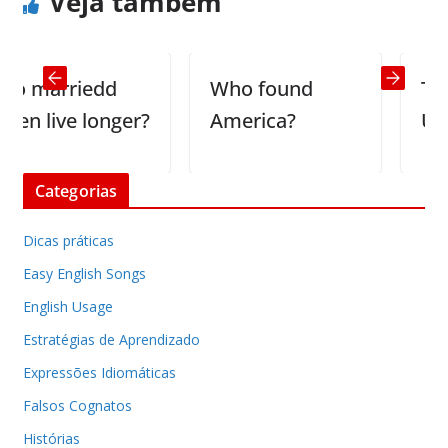
Veja também
 marriedd
Who found
The G
n live longer?
America?
Us
Categorias
Dicas práticas
Easy English Songs
English Usage
Estratégias de Aprendizado
Expressões Idiomáticas
Falsos Cognatos
Histórias