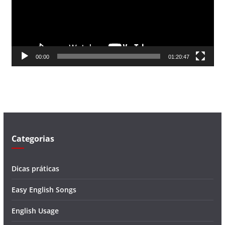
d
o
r
d
00:00
01:20:47
e
v
í
d
e
o
Categorias
Dicas práticas
Easy English Songs
English Usage