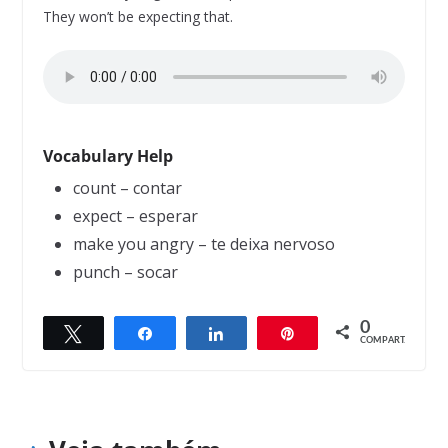
They won’t be expecting that.
Vocabulary Help
count – contar
expect – esperar
make you angry – te deixa nervoso
punch – socar
0
Twittar
Compartilhar
Compartilhar
Pin
← Previous
Next →
COMPART.
When women go on a diet
The Barber’s shop