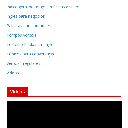
Indice geral de artigos, músicas e vídeos
Inglês para negócios
Palavras que confundem
Tempos verbais
Textos e Piadas em Inglês
Tópicos para conversação
Verbos Irregulares
Vídeos
Vídeos
T
o
c
a