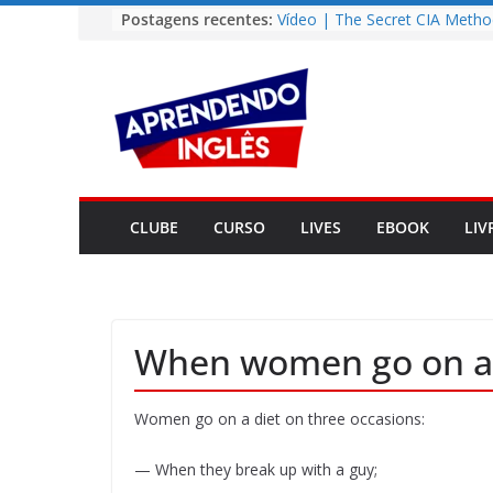
Pular
Postagens recentes:
Vídeo | The Secret CIA Metho
Learn Any Language in 11 Da
para
Vídeo | How I m using Note
o
to power up my language lear
conteúdo
Vídeo | Do imaginary friends
you smarter?
Story | Brasília: The City Tha
from the Wilderness
Easy English Song | Somewhe
Over the Rainbow (Israel
CLUBE
CURSO
LIVES
EBOOK
LIV
Kamakawiwo’ole)
When women go on a 
Women go on a diet on three occasions:
— When they break up with a guy;