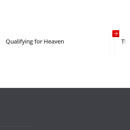
g for Heaven
The Mafia