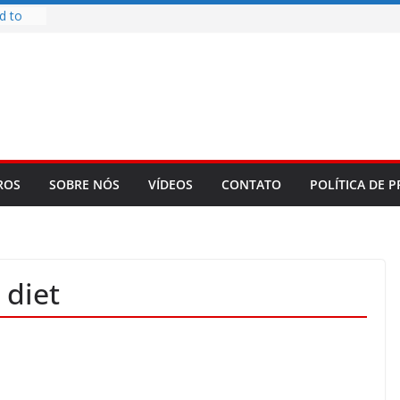
d to
ys
bookLM
ning
 make
t Rose
re
ROS
SOBRE NÓS
VÍDEOS
CONTATO
POLÍTICA DE P
diet