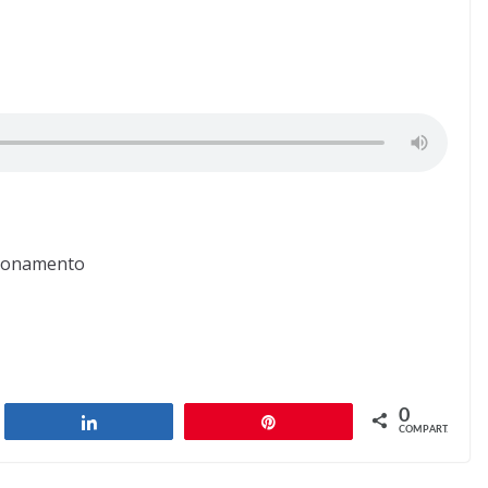
cionamento
0
har
Compartilhar
Pin
COMPART.
Count to three
Next →