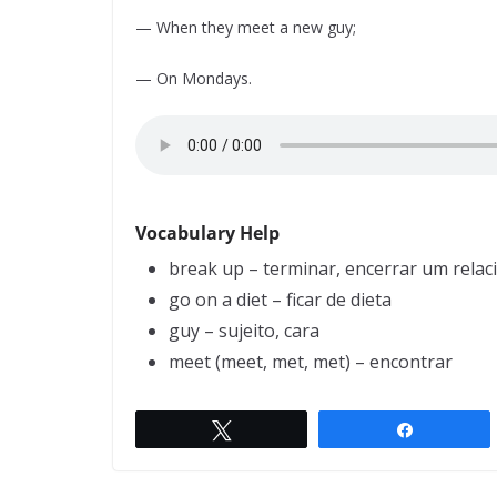
— When they meet a new guy;
— On Mondays.
Vocabulary Help
break up – terminar, encerrar um rela
go on a diet – ficar de dieta
guy – sujeito, cara
meet (meet, met, met) – encontrar
Twittar
Compartil
Don’t be nervous
← Previous