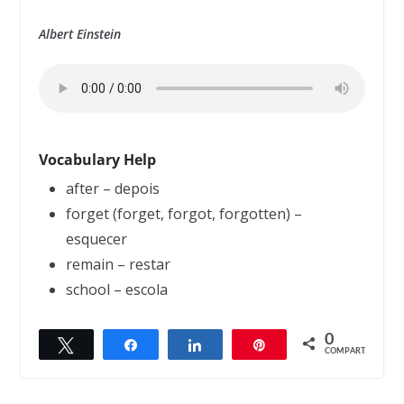
Albert Einstein
Vocabulary Help
after – depois
forget (forget, forgot, forgotten) –
esquecer
remain – restar
school – escola
0
Twittar
Compartilhar
Compartilhar
Pin
← Previous
Next →
COMPART.
Imagination
Fools