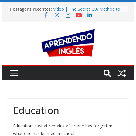
Pular
Postagens recentes:
Vídeo | The Secret CIA Method to
para
Learn Any Language in 11 Days
o
Vídeo | How I m using NotebookLM
to power up my language learning
conteúdo
Vídeo | Do imaginary friends make
you smarter?
Story | Brasília: The City That Rose
from the Wilderness
Easy English Song | Somewhere
Over the Rainbow (Israel
Kamakawiwo’ole)
Education
Education is what remains after one has forgotten
what one has learned in school.