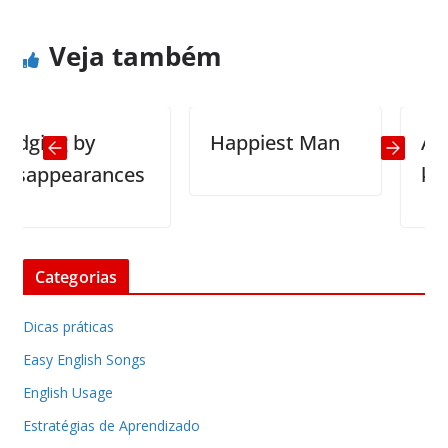
Veja também
ging by
Happiest Man
At the
appearances
kinde
Categorias
Dicas práticas
Easy English Songs
English Usage
Estratégias de Aprendizado