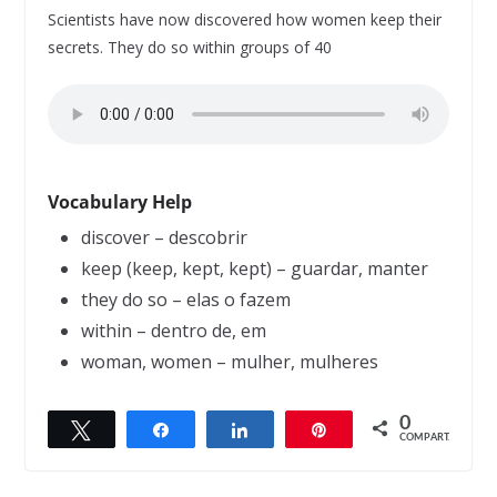
Scientists have now discovered how women keep their
secrets. They do so within groups of 40
Vocabulary Help
discover – descobrir
keep (keep, kept, kept) – guardar, manter
they do so – elas o fazem
within – dentro de, em
woman, women – mulher, mulheres
0
Twittar
Compartilhar
Compartilhar
Pin
← Previous
Next →
COMPART.
Great minds
Truth