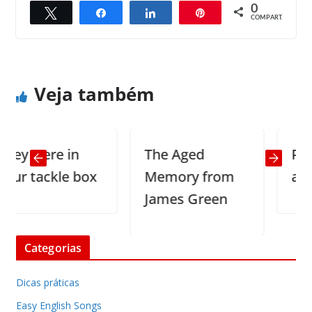
0
Twittar
Compartilhar
Compartilhar
Pin
← Previous
Next →
COMPART.
God sees everything.
The three questions
Veja também
y were in
The Aged
Profes
 tackle box
Memory from
and A
James Green
Categorias
Dicas práticas
Easy English Songs