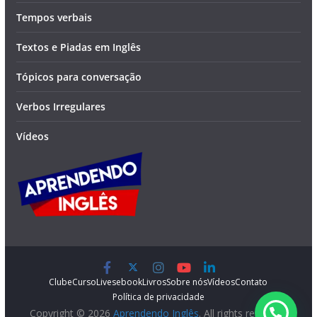
Tempos verbais
Textos e Piadas em Inglês
Tópicos para conversação
Verbos Irregulares
Vídeos
Clube
Curso
Lives
ebook
Livros
Sobre nós
Vídeos
Contato
Política de privacidade
Copyright © 2026
Aprendendo Inglês
. All rights reserved.