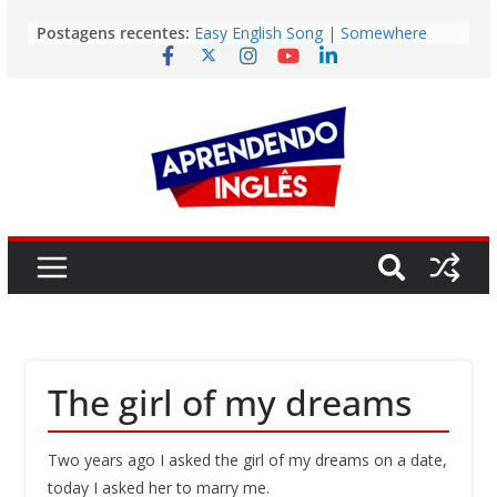
Pular
Postagens recentes:
Easy English Song | Somewhere
para
Over the Rainbow (Israel
o
Kamakawiwo’ole)
Easy English Song | Unchained
conteúdo
Melody (Alex North)
Vídeo | How I m using NotebookLM
to power up my language learning
Vídeo | Do imaginary friends make
you smarter?
Story | Brasília: The City That Rose
from the Wilderness
The girl of my dreams
Two years ago I asked the girl of my dreams on a date,
today I asked her to marry me.