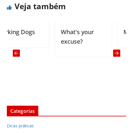
Veja também
king Dogs
What’s your
Men a
excuse?
Categorias
Dicas práticas