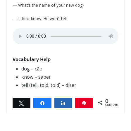
— What’s the name of your new dog?
— I don’t know. He won’t tell.
Vocabulary Help
dog – cão
know – saber
tell (tell, told, told) – dizer
0
Twittar
Compartilhar
Compartilhar
Pin
← Previous
Next →
COMPART.
Help me
Where were you when I was born?