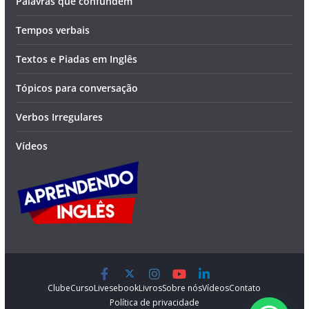
Palavras que confundem
Tempos verbais
Textos e Piadas em Inglês
Tópicos para conversação
Verbos Irregulares
Vídeos
Clube
Curso
Lives
ebook
Livros
Sobre nós
Vídeos
Contato
Política de privacidade