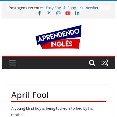
Pular
Postagens recentes:
Easy English Song | Somewhere
para
Over the Rainbow (Israel
o
Kamakawiwo’ole)
Easy English Song | Unchained
conteúdo
Melody (Alex North)
Vídeo | How I m using NotebookLM
to power up my language learning
Vídeo | Do imaginary friends make
you smarter?
Story | Brasília: The City That Rose
from the Wilderness
April Fool
A young blind boy is being tucked into bed by his
mother.