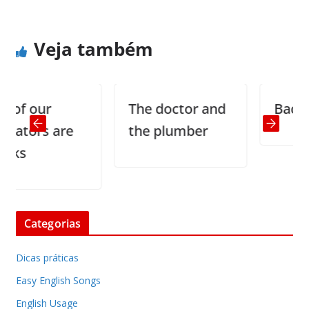
Veja também
f our
The doctor and
Back to 
ators are
the plumber
s
Categorias
Dicas práticas
Easy English Songs
English Usage