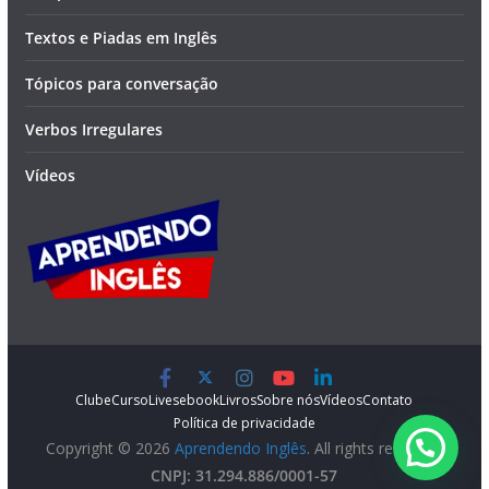
Textos e Piadas em Inglês
Tópicos para conversação
Verbos Irregulares
Vídeos
Clube
Curso
Lives
ebook
Livros
Sobre nós
Vídeos
Contato
Política de privacidade
Copyright © 2026
Aprendendo Inglês
. All rights reserved.
CNPJ: 31.294.886/0001-57