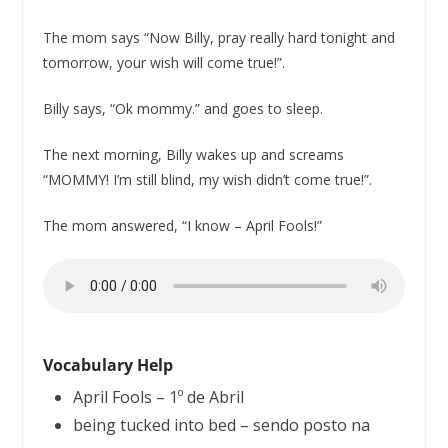
The mom says “Now Billy, pray really hard tonight and
tomorrow, your wish will come true!”.
Billy says, “Ok mommy.” and goes to sleep.
The next morning, Billy wakes up and screams
“MOMMY! I’m still blind, my wish didn’t come true!”.
The mom answered, “I know – April Fools!”
Vocabulary Help
April Fools – 1º de Abril
being tucked into bed – sendo posto na