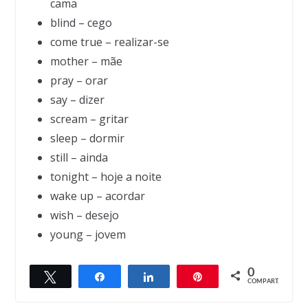
cama
blind – cego
come true – realizar-se
mother – mãe
pray – orar
say – dizer
scream – gritar
sleep – dormir
still – ainda
tonight – hoje a noite
wake up – acordar
wish – desejo
young – jovem
0
Twittar
Compartilhar
Compartilhar
Pin
← Previous
Next →
COMPART.
Bad news, good news
Radicals and breakers-down