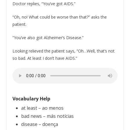
Doctor replies, “You’ve got AIDS.”
“Oh, no! What could be worse than that?” asks the
patient.
“You’ve also got Alzheimer’s Disease.”
Looking relieved the patient says, “Oh…Well, that’s not
so bad. At least I don’t have AIDS.”
Vocabulary Help
at least – ao menos
bad news – más notícias
disease – doença