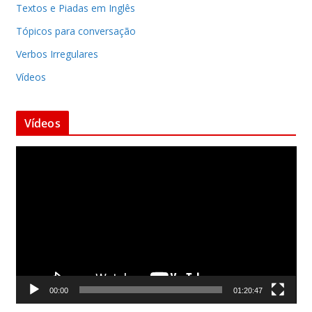
Textos e Piadas em Inglês
Tópicos para conversação
Verbos Irregulares
Vídeos
Vídeos
T
o
c
a
d
o
r
d
00:00
01:20:47
e
v