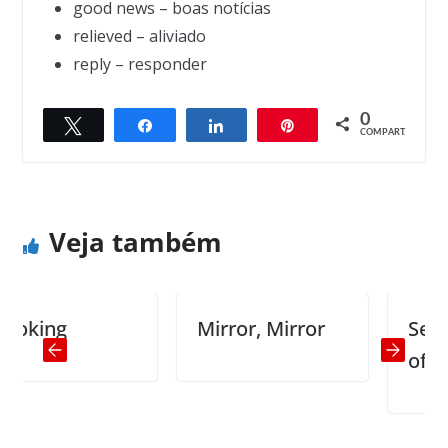
good news – boas notícias
relieved – aliviado
reply – responder
0
Twittar
Compartilhar
Compartilhar
Pin
← Previous
Next →
COMPART.
Silver anniversary
April Fool
Veja também
ing
Mirror, Mirror
Seven 
of the 