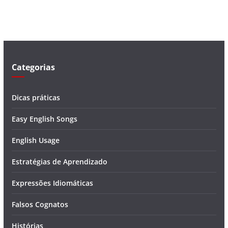
í
d
e
o
Categorias
Dicas práticas
Easy English Songs
English Usage
Estratégias de Aprendizado
Expressões Idiomáticas
Falsos Cognatos
Histórias