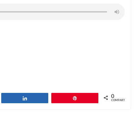
0
har
Compartilhar
Pin
COMPART.
Doctor Terminology (2)
Next →