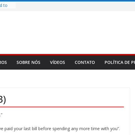
d to
ys
bookLM
ning
 make
t Rose
re
ROS
SOBRE NÓS
VÍDEOS
CONTATO
POLÍTICA DE P
3)
.”
’ve paid your last bill before spending any more time with you”.