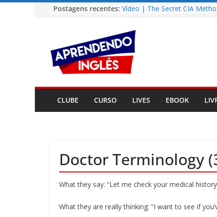
Pular
Postagens recentes:
Vídeo | The Secret CIA Metho
Learn Any Language in 11 Da
para
Vídeo | How I m using Note
o
to power up my language lear
conteúdo
Vídeo | Do imaginary friends
you smarter?
Story | Brasília: The City Tha
from the Wilderness
Easy English Song | Somewhe
Over the Rainbow (Israel
CLUBE
CURSO
LIVES
EBOOK
LIV
Kamakawiwo’ole)
Doctor Terminology (
What they say: “Let me check your medical history
What they are really thinking: “I want to see if you