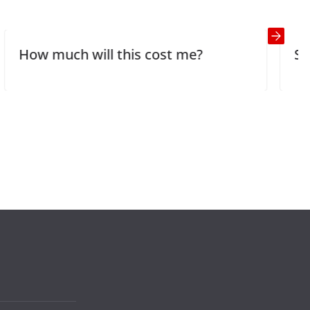
 will this cost me?
Sven and Ole