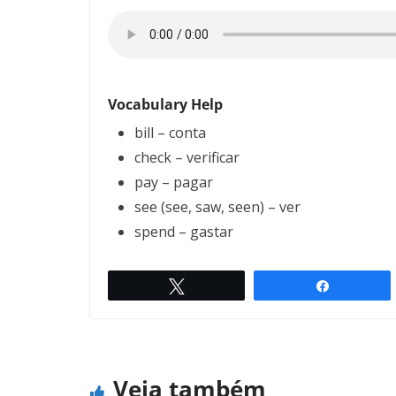
Vocabulary Help
bill – conta
check – verificar
pay – pagar
see (see, saw, seen) – ver
spend – gastar
Twittar
Compartil
Doctor Terminology (4)
← Previous
Veja também