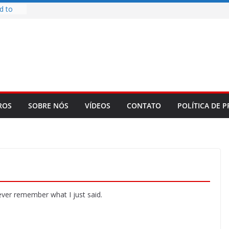
d to
ys
bookLM
ning
 make
t Rose
re
ROS
SOBRE NÓS
VÍDEOS
CONTATO
POLÍTICA DE P
never remember what I just said.