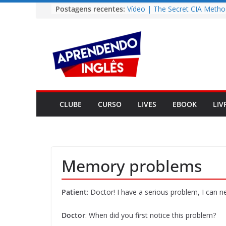
Pular
Postagens recentes:
Vídeo | The Secret CIA Metho
Learn Any Language in 11 Da
para
Vídeo | How I m using Note
o
to power up my language lear
conteúdo
Vídeo | Do imaginary friends
you smarter?
Story | Brasília: The City Tha
from the Wilderness
Easy English Song | Somewhe
Over the Rainbow (Israel
CLUBE
CURSO
LIVES
EBOOK
LIV
Kamakawiwo’ole)
Memory problems
Patient
: Doctor! I have a serious problem, I can 
Doctor
: When did you first notice this problem?