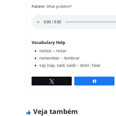
Patient
: What problem?
Vocabulary Help
notice – notar
remember – lembrar
say (say, said, said) – dizer, falar
Difference between man and S
Twittar
Compartil
← Previo
us
perman
Veja também