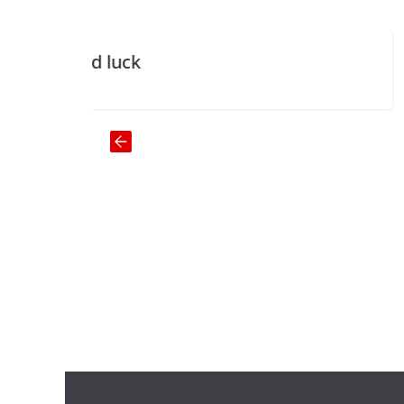
 luck
Just walk