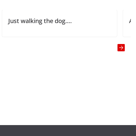
ing the dog….
At the Restau