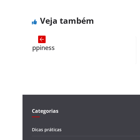
Veja também
ppiness
Be polit
Categorias
Dicas práticas