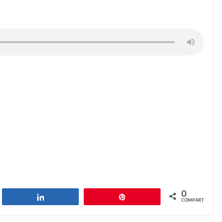
0
har
Compartilhar
Pin
COMPART.
Sense of humor
Next →