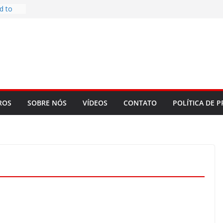
d to
ys
bookLM
ning
 make
t Rose
re
ROS
SOBRE NÓS
VÍDEOS
CONTATO
POLÍTICA DE P