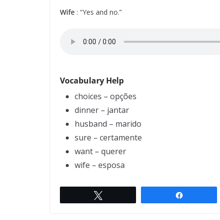
Wife
: “Yes and no.”
Vocabulary Help
choices – opções
dinner – jantar
husband – marido
sure – certamente
want – querer
wife – esposa
Twittar
Compartil
Expiration date
← Previous