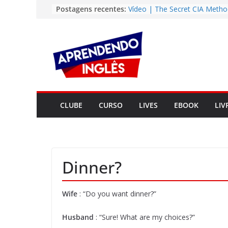
Pular
Postagens recentes:
Vídeo | The Secret CIA Metho
Learn Any Language in 11 Da
para
Vídeo | How I m using Note
o
to power up my language lear
conteúdo
Vídeo | Do imaginary friends
you smarter?
Story | Brasília: The City Tha
from the Wilderness
Easy English Song | Somewhe
Over the Rainbow (Israel
CLUBE
CURSO
LIVES
EBOOK
LIV
Kamakawiwo’ole)
Dinner?
Wife
: “Do you want dinner?”
Husband
: “Sure! What are my choices?”