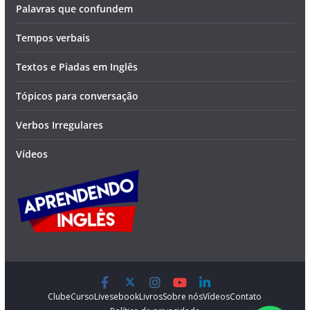
Palavras que confundem
Tempos verbais
Textos e Piadas em Inglês
Tópicos para conversação
Verbos Irregulares
Vídeos
Clube
Curso
Lives
ebook
Livros
Sobre nós
Vídeos
Contato