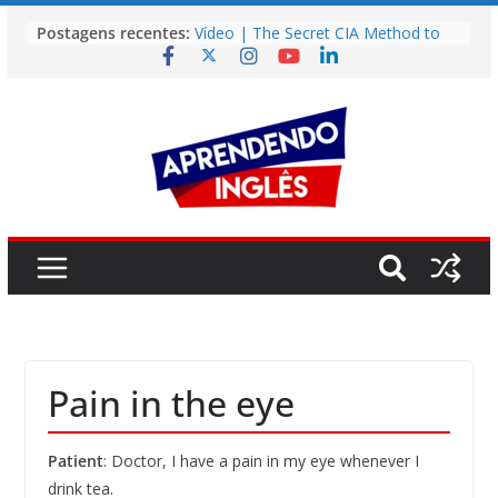
Pular
Postagens recentes:
Vídeo | The Secret CIA Method to
para
Learn Any Language in 11 Days
o
Vídeo | How I m using NotebookLM
to power up my language learning
conteúdo
Vídeo | Do imaginary friends make
you smarter?
Story | Brasília: The City That Rose
from the Wilderness
Easy English Song | Somewhere
Over the Rainbow (Israel
Kamakawiwo’ole)
Pain in the eye
Patient
: Doctor, I have a pain in my eye whenever I
drink tea.