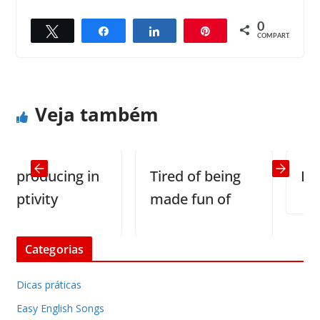
0
Twittar
Compartilhar
Compartilhar
Pin
← Previous
Next →
COMPART.
Second language
First day at school
Veja também
producing in
Tired of being
Lover
tivity
made fun of
Categorias
Dicas práticas
Easy English Songs