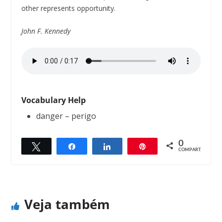
other represents opportunity.
John F. Kennedy
Vocabulary Help
danger – perigo
0
Twittar
Compartilhar
Compartilhar
Pin
← Previous
Next →
COMPART.
Luck
Worth
Veja também