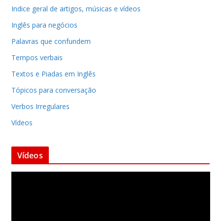
Indice geral de artigos, músicas e vídeos
Inglês para negócios
Palavras que confundem
Tempos verbais
Textos e Piadas em Inglês
Tópicos para conversação
Verbos Irregulares
Vídeos
Vídeos
T
o
c
a