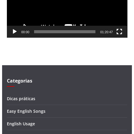
d
o
r
d
00:00
01:20:47
e
v
í
d
e
o
Categorias
Dicas práticas
Easy English Songs
English Usage