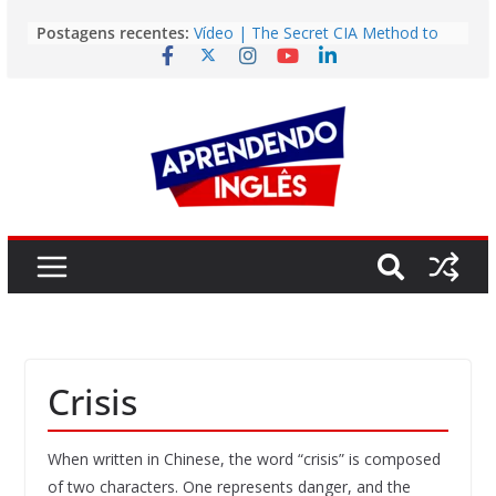
Pular
Postagens recentes:
Vídeo | The Secret CIA Method to
para
Learn Any Language in 11 Days
o
Vídeo | How I m using NotebookLM
to power up my language learning
conteúdo
Vídeo | Do imaginary friends make
you smarter?
Story | Brasília: The City That Rose
from the Wilderness
Easy English Song | Somewhere
Over the Rainbow (Israel
Kamakawiwo’ole)
Crisis
When written in Chinese, the word “crisis” is composed
of two characters. One represents danger, and the