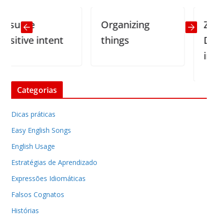
sume
Organizing
Zen Th
itive intent
things
Don’t 
irrepl
Categorias
Dicas práticas
Easy English Songs
English Usage
Estratégias de Aprendizado
Expressões Idiomáticas
Falsos Cognatos
Histórias