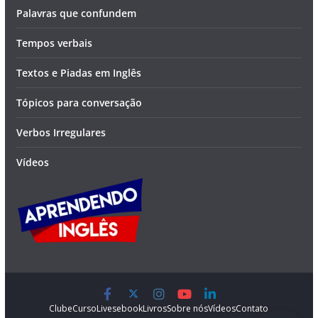
Palavras que confundem
Tempos verbais
Textos e Piadas em Inglês
Tópicos para conversação
Verbos Irregulares
Vídeos
Clube
Curso
Lives
ebook
Livros
Sobre nós
Vídeos
Contato