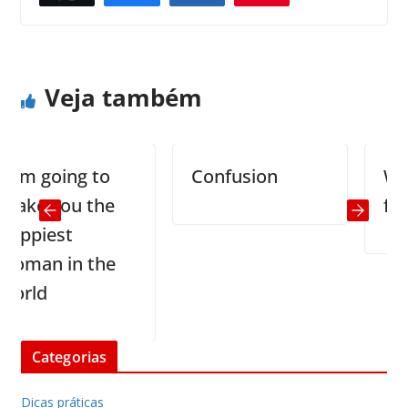
I don’t need parents
Women talk more than men
Veja também
 going to
Confusion
Where 
e you the
family
piest
an in the
ld
Categorias
Dicas práticas