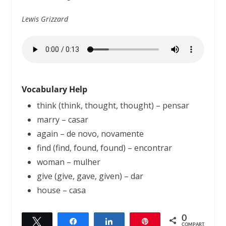
Lewis Grizzard
Vocabulary Help
think (think, thought, thought) – pensar
marry – casar
again – de novo, novamente
find (find, found, found) – encontrar
woman – mulher
give (give, gave, given) – dar
house – casa
0
Twittar
Compartilhar
Compartilhar
Pin
← Previous
Next →
COMPART.