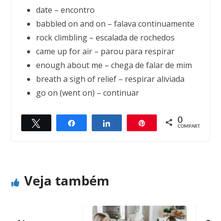
date – encontro
babbled on and on – falava continuamente
rock climbling – escalada de rochedos
came up for air – parou para respirar
enough about me – chega de falar de mim
breath a sigh of relief – respirar aliviada
go on (went on) – continuar
0
Twittar
Compartilhar
Compartilhar
Pin
← Previous
Next →
COMPART.
Dead Goldfish
Darkness
Veja também