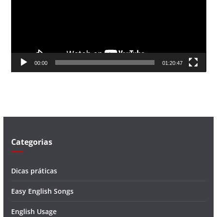
a
d
o
r
d
00:00
01:20:47
e
v
í
d
e
o
Categorias
Dicas práticas
Easy English Songs
English Usage