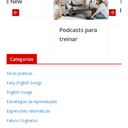
 New
The Fi
Piping
Podcasts para
treinar
Categorias
Dicas práticas
Easy English Songs
English Usage
Estratégias de Aprendizado
Expressões Idiomáticas
Falsos Cognatos