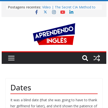
Pular
Postagens recentes:
Vídeo | The Secret CIA Method to
para
Learn Any Language in 11 Days
o
Vídeo | How I m using NotebookLM
to power up my language learning
conteúdo
Vídeo | Do imaginary friends make
you smarter?
Story | Brasília: The City That Rose
from the Wilderness
Easy English Song | Somewhere
Over the Rainbow (Israel
Kamakawiwo’ole)
Dates
It was a blind date (that she was going to have to thank
her girlfriend for later), and she’d shown the patience of