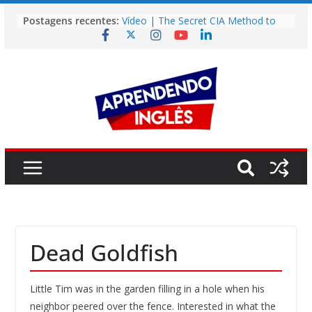
Pular
Postagens recentes:
Vídeo | The Secret CIA Method to
para
Learn Any Language in 11 Days
o
Vídeo | How I m using NotebookLM
to power up my language learning
conteúdo
Vídeo | Do imaginary friends make
you smarter?
Story | Brasília: The City That Rose
from the Wilderness
Easy English Song | Somewhere
Over the Rainbow (Israel
Kamakawiwo’ole)
Dead Goldfish
Little Tim was in the garden filling in a hole when his
neighbor peered over the fence. Interested in what the