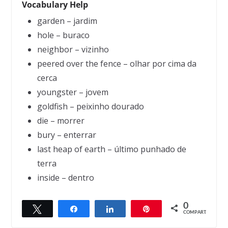
Vocabulary Help
garden – jardim
hole – buraco
neighbor – vizinho
peered over the fence – olhar por cima da
cerca
youngster – jovem
goldfish – peixinho dourado
die – morrer
bury – enterrar
last heap of earth – último punhado de
terra
inside – dentro
0
Twittar
Compartilhar
Compartilhar
Pin
← Previous
Next →
COMPART.
Dead birdie
Dates