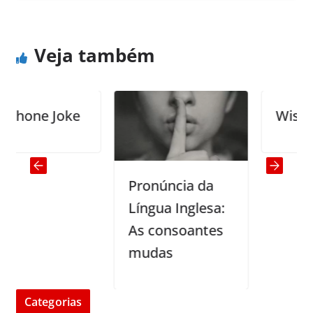
Veja também
one Joke
Wise Peo
Pronúncia da
Língua Inglesa:
As consoantes
mudas
Categorias