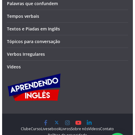
Palavras que confundem
Tempos verbais
Textos e Piadas em Inglês
Tópicos para conversação
Verbos Irregulares
Vídeos
Clube
Curso
Lives
ebook
Livros
Sobre nós
Vídeos
Contato