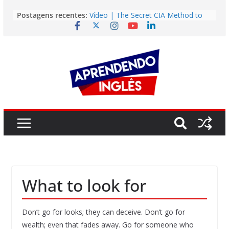
Pular
Postagens recentes:
Vídeo | The Secret CIA Method to
para
Learn Any Language in 11 Days
o
Vídeo | How I m using NotebookLM
to power up my language learning
conteúdo
Vídeo | Do imaginary friends make
you smarter?
Story | Brasília: The City That Rose
from the Wilderness
Easy English Song | Somewhere
Over the Rainbow (Israel
Kamakawiwo’ole)
What to look for
Don’t go for looks; they can deceive. Don’t go for
wealth; even that fades away. Go for someone who