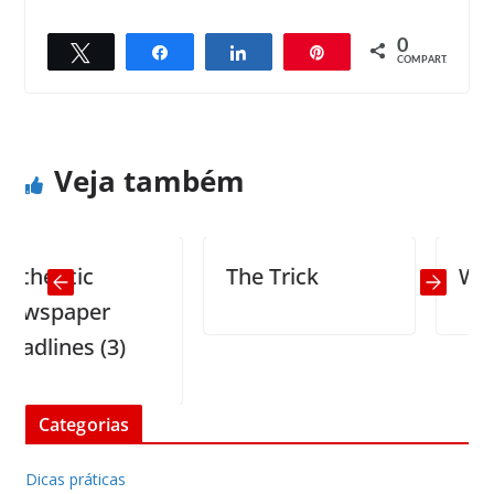
0
Twittar
Compartilhar
Compartilhar
Pin
← Previous
Next →
COMPART.
Beauty
Beauty
Veja também
entic
The Trick
What w
spaper
lines (3)
Categorias
Dicas práticas