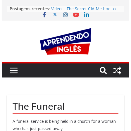
Pular
Postagens recentes:
Vídeo | The Secret CIA Method to
para
Learn Any Language in 11 Days
o
Vídeo | How I m using NotebookLM
to power up my language learning
conteúdo
Vídeo | Do imaginary friends make
you smarter?
Story | Brasília: The City That Rose
from the Wilderness
Easy English Song | Somewhere
Over the Rainbow (Israel
Kamakawiwo’ole)
The Funeral
A funeral service is being held in a church for a woman
who has just passed away.