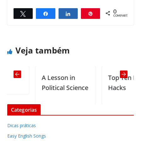
0
Twittar
Compartilhar
Compartilhar
Pin
← Previous
Next →
COMPART.
The greatest obstacle to discovery
The Great Essentials of Life
Veja também
A Lesson in
Top Ten Life
Political Science
Hacks
Categorias
Dicas práticas
Easy English Songs