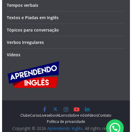
Tempos verbais
Textos e Piadas em Inglês
Tópicos para conversação
Verbos Irregulares
Vídeos
Clube
Curso
Lives
ebook
Livros
Sobre nós
Vídeos
Contato
Política de privacidade
Copyright © 2026
Aprendendo Inglês
. All rights reserved.