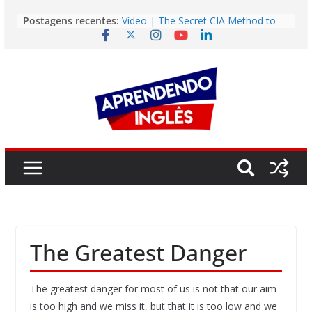
Pular
Postagens recentes:
Vídeo | The Secret CIA Method to
para
Learn Any Language in 11 Days
o
Vídeo | How I m using NotebookLM
to power up my language learning
conteúdo
Vídeo | Do imaginary friends make
you smarter?
Story | Brasília: The City That Rose
from the Wilderness
Easy English Song | Somewhere
Over the Rainbow (Israel
Kamakawiwo’ole)
The Greatest Danger
The greatest danger for most of us is not that our aim
is too high and we miss it, but that it is too low and we