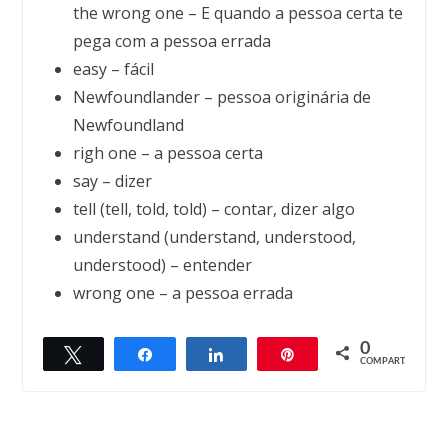
the wrong one – E quando a pessoa certa te
pega com a pessoa errada
easy – fácil
Newfoundlander – pessoa originária de
Newfoundland
righ one – a pessoa certa
say – dizer
tell (tell, told, told) – contar, dizer algo
understand (understand, understood,
understood) – entender
wrong one – a pessoa errada
Next →
0
What is the bravest thing you have ever se
Twittar
Compartilhar
Compartilhar
Pin
← Previous
COMPART.
Stephen Hawking on Stephen Hawking
en someone do?