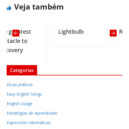
Veja também
greatest
Lightbulb
Ronald
cle to
overy
Categorias
Dicas práticas
Easy English Songs
English Usage
Estratégias de Aprendizado
Expressões Idiomáticas