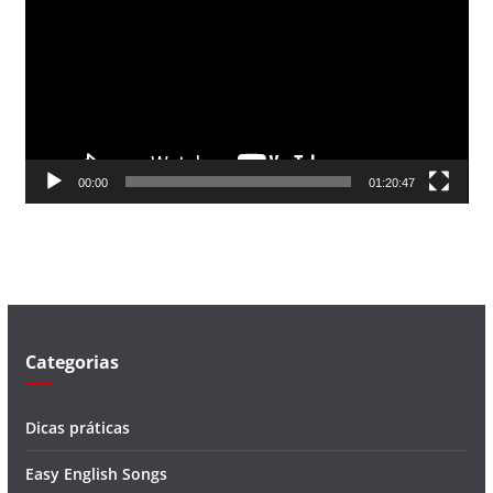
c
a
d
o
r
d
00:00
01:20:47
e
v
í
d
e
o
Categorias
Dicas práticas
Easy English Songs