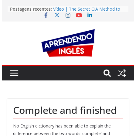
Pular
Postagens recentes:
Vídeo | The Secret CIA Method to
para
Learn Any Language in 11 Days
o
Vídeo | How I m using NotebookLM
to power up my language learning
conteúdo
Vídeo | Do imaginary friends make
you smarter?
Story | Brasília: The City That Rose
from the Wilderness
Easy English Song | Somewhere
Over the Rainbow (Israel
Kamakawiwo’ole)
Complete and finished
No English dictionary has been able to explain the
difference between the two words ‘complete’ and