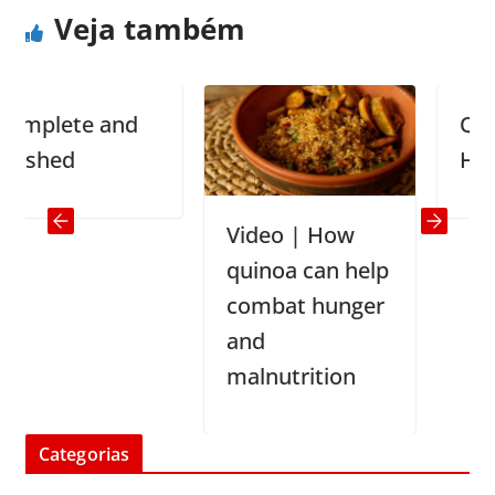
Veja também
plete and
Qualify
shed
Heave
Video | How
quinoa can help
combat hunger
and
malnutrition
Categorias