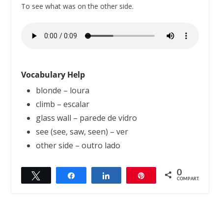
To see what was on the other side.
Vocabulary Help
blonde – loura
climb – escalar
glass wall – parede de vidro
see (see, saw, seen) – ver
other side – outro lado
0
Twittar
Compartilhar
Compartilhar
Pin
← Previous
Next →
COMPART.
Politicians
The Accountant