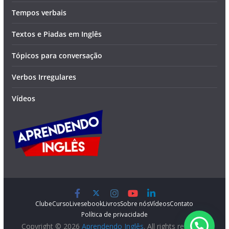
Tempos verbais
Textos e Piadas em Inglês
Tópicos para conversação
Verbos Irregulares
Vídeos
Clube
Curso
Lives
ebook
Livros
Sobre nós
Vídeos
Contato
Política de privacidade
Copyright © 2026
Aprendendo Inglês
. All rights reserved.