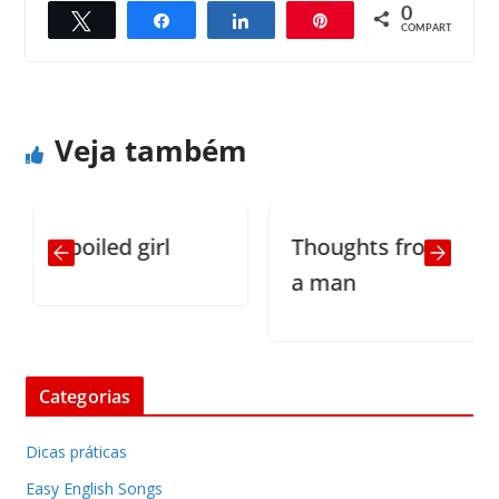
0
Twittar
Compartilhar
Compartilhar
Pin
← Previous
Next →
COMPART.
Grocery money
It’s too hot
Veja também
Spoiled girl
Thoughts from
a man
Categorias
Dicas práticas
Easy English Songs