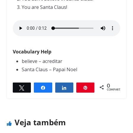
You are Santa Claus!
Vocabulary Help
believe – acreditar
Santa Claus – Papai Noel
0
Twittar
Compartilhar
Compartilhar
Pin
← Previous
Next →
COMPART.
The Bear and the Fox
Temptations
Veja também