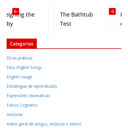
ghing the
The Bathtub
Flight
by
Test
emerg
Categorias
Dicas práticas
Easy English Songs
English Usage
Estratégias de Aprendizado
Expressões Idiomáticas
Falsos Cognatos
Histórias
Indice geral de artigos, músicas e vídeos