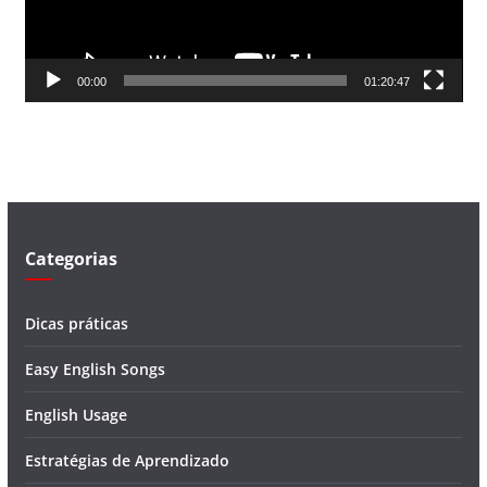
o
r
d
00:00
01:20:47
e
v
í
d
e
o
Categorias
Dicas práticas
Easy English Songs
English Usage
Estratégias de Aprendizado