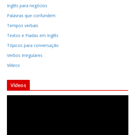
Inglês para negócios
Palavras que confundem
Tempos verbais
Textos e Piadas em Inglês
Tópicos para conversação
Verbos Irregulares
Vídeos
Vídeos
T
o
c
a
d