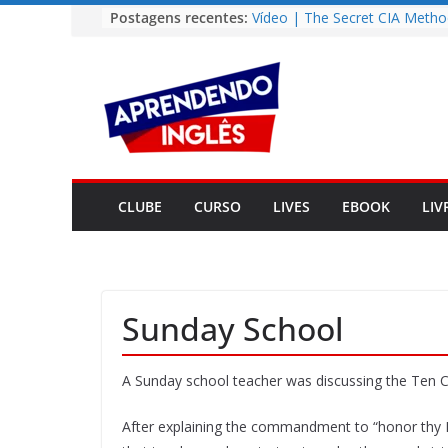
Pular
Postagens recentes:
Vídeo | The Secret CIA Metho
Learn Any Language in 11 Da
para
Vídeo | How I m using Note
o
to power up my language lear
conteúdo
Vídeo | Do imaginary friends
you smarter?
Story | Brasília: The City Tha
from the Wilderness
Easy English Song | Somewhe
Over the Rainbow (Israel
CLUBE
CURSO
LIVES
EBOOK
LIV
Kamakawiwo’ole)
Sunday School
A Sunday school teacher was discussing the Ten 
After explaining the commandment to “honor thy 