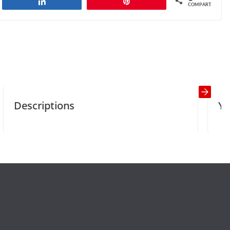
har
Compartilhar
Pin
COMPART.
Successful Business
Next →
ons
You have 24 hou