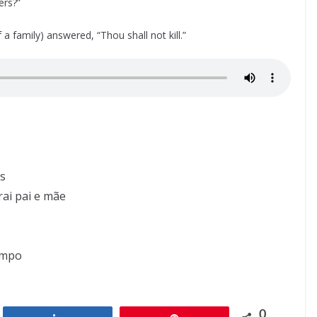
ers?”
 a family) answered, “Thou shall not kill.”
s
ai pai e mãe
empo
0