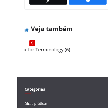
Twittar
Compartil
Swapping horses
← Previous
Veja também
or Terminology (6)
Descripti
Categorias
Dicas práticas