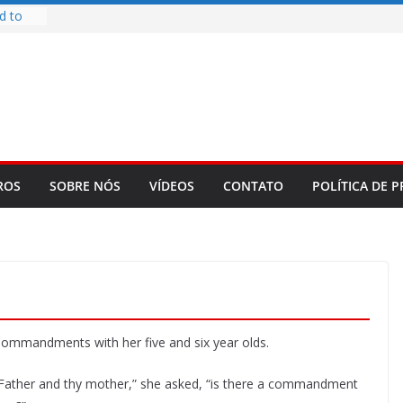
d to
ys
bookLM
ning
 make
t Rose
re
ROS
SOBRE NÓS
VÍDEOS
CONTATO
POLÍTICA DE P
Commandments with her five and six year olds.
Father and thy mother,” she asked, “is there a commandment