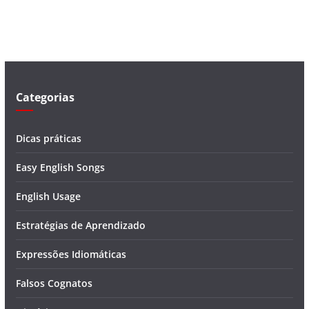
v
í
d
e
o
Categorias
Dicas práticas
Easy English Songs
English Usage
Estratégias de Aprendizado
Expressões Idiomáticas
Falsos Cognatos