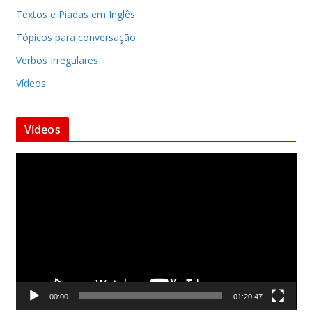
Textos e Piadas em Inglês
Tópicos para conversação
Verbos Irregulares
Vídeos
Vídeos
T
o
c
a
d
o
r
d
00:00
01:20:47
e