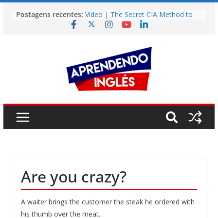
Pular
Postagens recentes:
Vídeo | The Secret CIA Method to
para
Learn Any Language in 11 Days
o
Vídeo | How I m using NotebookLM
to power up my language learning
conteúdo
Vídeo | Do imaginary friends make
you smarter?
Story | Brasília: The City That Rose
from the Wilderness
Easy English Song | Somewhere
Over the Rainbow (Israel
Kamakawiwo’ole)
Are you crazy?
A waiter brings the customer the steak he ordered with
his thumb over the meat.