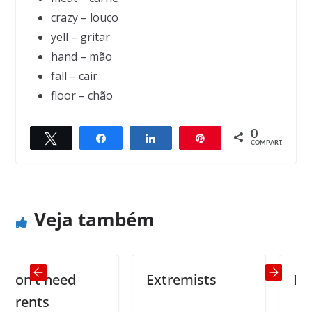
crazy – louco
yell – gritar
hand – mão
fall – cair
floor – chão
0
Twittar
Compartilhar
Compartilhar
Pin
← Previous
Next →
COMPART.
We don’t even have an air conditioner
Swimming naked
Veja também
on’t need
Extremists
Dog
ents