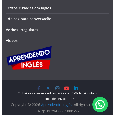
Textos e Piadas em Inglês
Tópicos para conversação
Verbos Irregulares
Vídeos
Clube
Curso
Lives
ebook
Livros
Sobre nós
Vídeos
Contato
Política de privacidade
Copyright © 2026
Aprendendo Inglês
. All rights reserved.
CNPJ: 31.294.886/0001-57