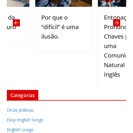
Por que o
Entonação e
“difícil” é uma
Pronúncia:
ilusão.
Chaves para
uma
Comunicação
Natural em
Inglês
Categorias
Dicas práticas
Easy English Songs
English Usage