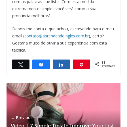
com as palavras que listei. Com esta medida
extremamente simples você verá como a sua
pronúncia melhorará.
Depois me conta o que achou, escrevendo para o meu
email (
contato@aprendendoingles.com.br
), certo?
Gostaria muito de ouvir a sua experiência com esta
técnica.
0
Twittar
Compartilhar
Compartilhar
Pin
COMPART.
← Previous
Video | 7 Simple Tips to Improve Your List