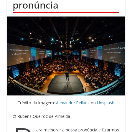
pronúncia
Crédito da imagem:
Alexandre Pellaes
on
Unsplash
© Rubens Queiroz de Almeida
ara melhorar a nossa pronúncia e falarmos