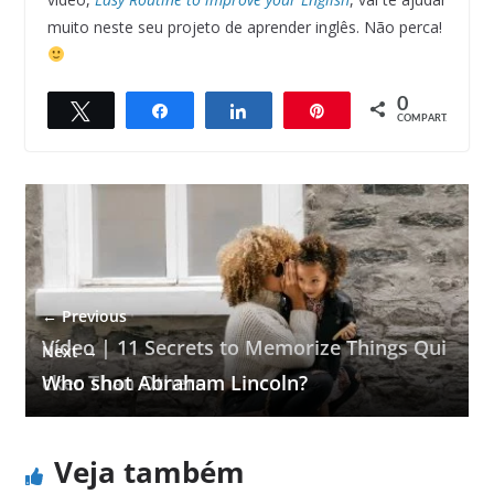
muito neste seu projeto de aprender inglês. Não perca!
0
Twittar
Compartilhar
Compartilhar
Pin
COMPART.
← Previous
Vídeo | 11 Secrets to Memorize Things Qui
Next →
cker Than Others
Who shot Abraham Lincoln?
Veja também