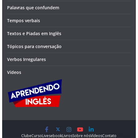
Palavras que confundem
Tempos verbais
Textos e Piadas em Inglês
Tópicos para conversação
Verbos Irregulares
Vídeos
Clube
Curso
Lives
ebook
Livros
Sobre nós
Vídeos
Contato