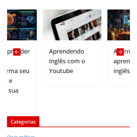
nder
Aprendendo
A jornada do
Inglês com o
aprendizado 
 seu
Youtube
inglês
a
Categorias
Dicas práticas