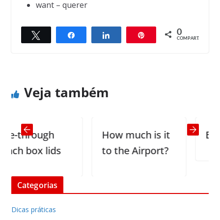
want – querer
0
Twittar
Compartilhar
Compartilhar
Pin
← Previous
Next →
COMPART.
What’s the meaning of this?
What is your age?
Veja também
-through
How much is it
Blood 
h box lids
to the Airport?
Categorias
Dicas práticas