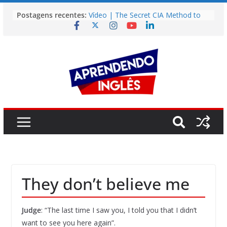
Pular
Postagens recentes:
Vídeo | The Secret CIA Method to
para
Learn Any Language in 11 Days
o
Vídeo | How I m using NotebookLM
to power up my language learning
conteúdo
Vídeo | Do imaginary friends make
you smarter?
Story | Brasília: The City That Rose
from the Wilderness
Easy English Song | Somewhere
Over the Rainbow (Israel
Kamakawiwo’ole)
They don’t believe me
Judge
: “The last time I saw you, I told you that I didn’t
want to see you here again”.