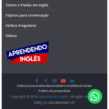
Textos e Piadas em Inglês
Tópicos para conversação
Verbos Irregulares
Vídeos
Clube
Curso
Lives
ebook
Livros
Sobre nós
Vídeos
Contato
Política de privacidade
Copyright © 2026
Aprendendo Inglês
. All rights reserved.
CNPJ: 31.294.886/0001-57