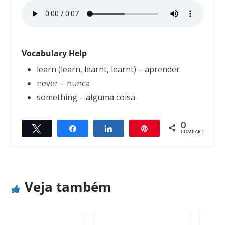
Vocabulary Help
learn (learn, learnt, learnt) – aprender
never – nunca
something – alguma coisa
0
Twittar
Compartilhar
Compartilhar
Pin
← Previous
Next →
COMPART.
The President and Miss America
A clear conscience
Veja também