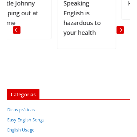
le Johnny
Speaking
Honey
ing out at
English is
me
hazardous to
your health
Categorias
Dicas práticas
Easy English Songs
English Usage