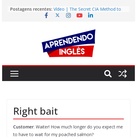
Pular
Postagens recentes:
Vídeo | The Secret CIA Method to
para
Learn Any Language in 11 Days
o
Vídeo | How I m using NotebookLM
to power up my language learning
conteúdo
Vídeo | Do imaginary friends make
you smarter?
Story | Brasília: The City That Rose
from the Wilderness
Easy English Song | Somewhere
Over the Rainbow (Israel
Kamakawiwo’ole)
Right bait
Customer
: Waiter! How much longer do you expect me
to have to wait for my poached salmon?