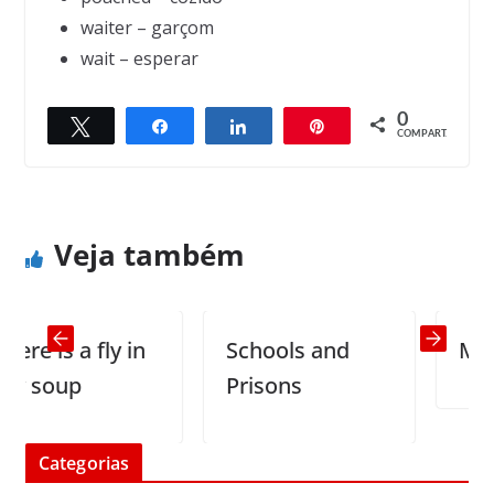
waiter – garçom
wait – esperar
0
Twittar
Compartilhar
Compartilhar
Pin
← Previous
Next →
COMPART.
Shortest month
The President and Miss America
Veja também
 is a fly in
Schools and
Music
soup
Prisons
Categorias