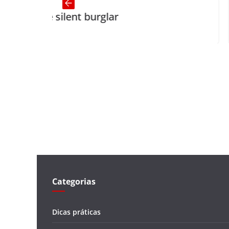
silent burglar
Truths (1)
Categorias
Dicas práticas