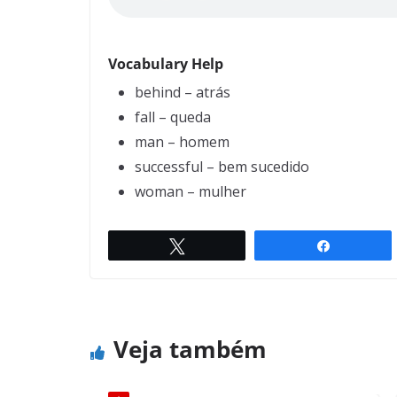
Vocabulary Help
behind – atrás
fall – queda
man – homem
successful – bem sucedido
woman – mulher
Twittar
Compartil
The voices in my head
← Previous
Veja também